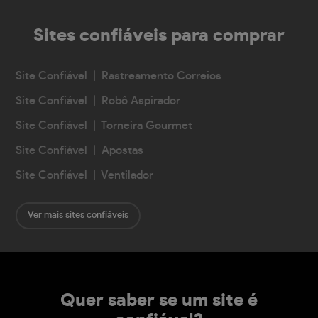
Sites confiáveis
para comprar
Site Confiável | Rastreamento Correios
Site Confiável | Robô Aspirador
Site Confiável | Torneira Gourmet
Site Confiável | Apostas
Site Confiável | Ventilador
Ver mais sites confiáveis
Quer saber se um site é