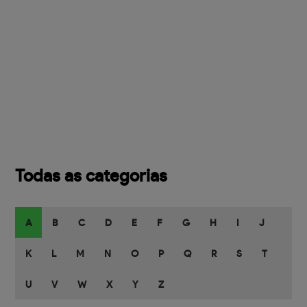
Todas as categorias
A
B
C
D
E
F
G
H
I
J
K
L
M
N
O
P
Q
R
S
T
U
V
W
X
Y
Z