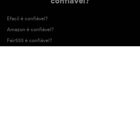
confiável?
Efacil é confiável?
Amazon é confiável?
Fair555 é confiável?
Centauro é confiável?
Movory é confiável?
Carregar mais
Política de privacidade