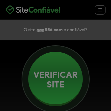
O site
ggg856.com
é confiável?
VERIFICAR
SITE