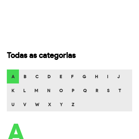
Todas as categorias
A
B
C
D
E
F
G
H
I
J
K
L
M
N
O
P
Q
R
S
T
U
V
W
X
Y
Z
A