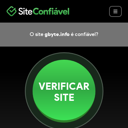
O site
gbyte.info
é confiável?
VERIFICAR
SITE