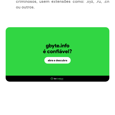
criminosos, usem extensões como: .xyz, .ru, .cn
ou outros.