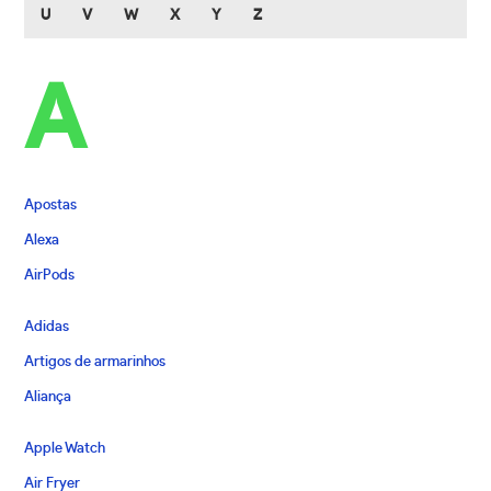
U
V
W
X
Y
Z
A
Apostas
Alexa
AirPods
Adidas
Artigos de armarinhos
Aliança
Apple Watch
Air Fryer