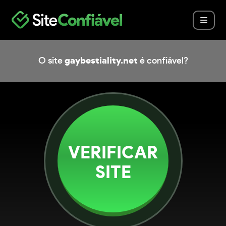
O site
gaybestiality.net
é confiável?
VERIFICAR
SITE