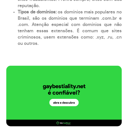
reputação.
Tipos de domínios:
os domínios mais populares no
Brasil, são os domínios que terminam .com.br e
.com. Atenção especial com domínios que não
tenham essas extensões. É comum que sites
criminosos, usem extensões como: .xyz, .ru, .cn
ou outros.