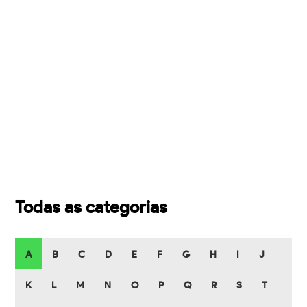
Todas as categorias
A
B
C
D
E
F
G
H
I
J
K
L
M
N
O
P
Q
R
S
T