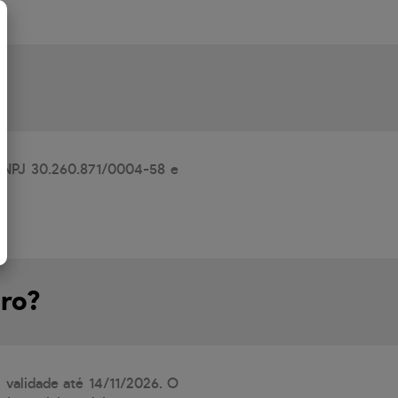
m CNPJ 30.260.871/0004-58 e
uro?
 validade até 14/11/2026. O