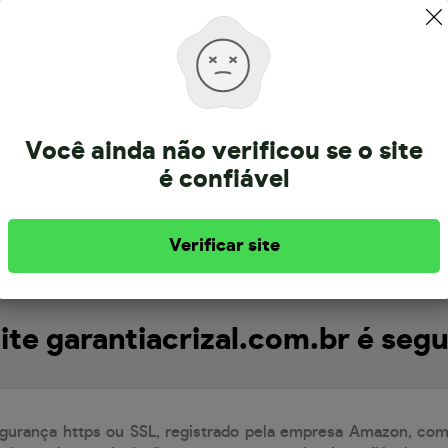
Sobre a garantiacrizal.com.br
Você ainda não verificou se o site
é confiável
br pertence a empresa Multi Optica Distribuidora Ltda, co
anos. Informação atualizada em 3/6/2026.
Verificar site
ite garantiacrizal.com.br é seg
egurança https ou SSL, registrado pela empresa Amazon, com