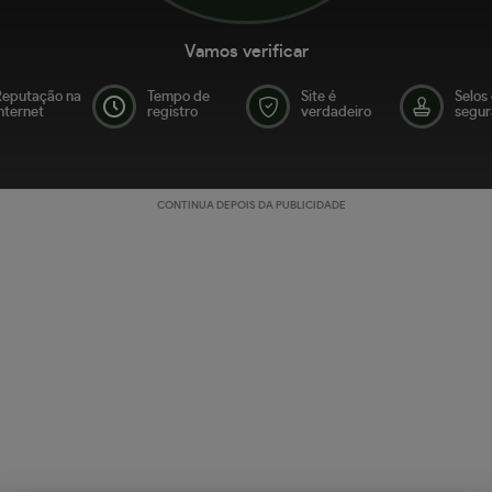
Vamos verificar
Reputação na
Tempo de
Site é
Selos
nternet
registro
verdadeiro
segur
CONTINUA DEPOIS DA PUBLICIDADE