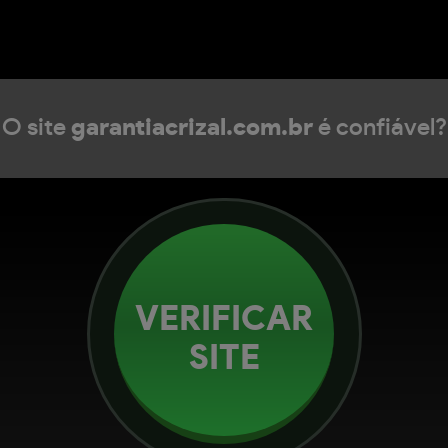
O site
garantiacrizal.com.br
é confiável?
VERIFICAR
SITE