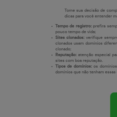
Tome sua decisão de compra
dicas para você entender m
Tempo de registro:
prefira sem
pouco tempo de vida;
Sites clonados:
verifique sempr
clonados usam domínios diferen
clonado;
Reputação:
atenção especial par
sites com boa reputação.
Tipos de domínios:
os domínios
domínios que não tenham essas e