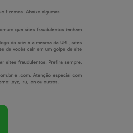
que fizemos. Abaixo algumas
comum que sites fraudulentos tenham
 logo do site é a mesma da URL, sites
es de vocês cair em um golpe de site
ar sites fraudulentos. Prefira sempre,
com.br e .com. Atenção especial com
: .xyz, .ru, .cn ou outros.