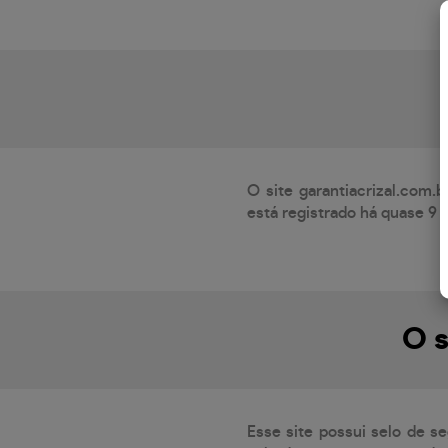
O site garantiacrizal.com.
está registrado há quase 9 
O s
Esse site possui selo de s