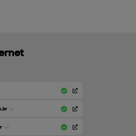
ternet
.br
r