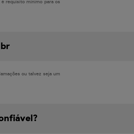
 é requisito mínimo para os
.br
lamações ou talvez seja um
onfiável?