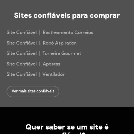
Sites confiáveis
para comprar
Site Confiável | Rastreamento Correios
Site Confiável | Robô Aspirador
Site Confiável | Torneira Gourmet
Site Confiável | Apostas
Site Confiável | Ventilador
Ver mais sites confiáveis
Quer saber se um site é