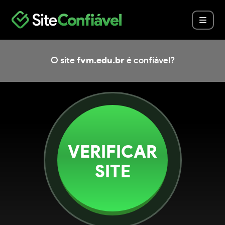
O site
fvm.edu.br
é confiável?
VERIFICAR
SITE