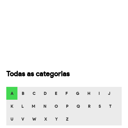
Todas as categorias
A
B
C
D
E
F
G
H
I
J
K
L
M
N
O
P
Q
R
S
T
U
V
W
X
Y
Z