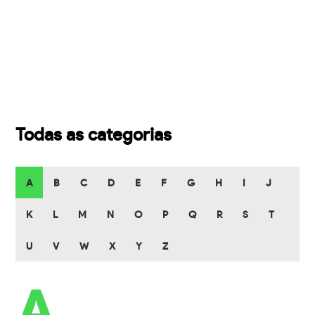
Todas as categorias
A
B
C
D
E
F
G
H
I
J
K
L
M
N
O
P
Q
R
S
T
U
V
W
X
Y
Z
A