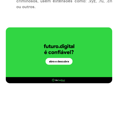
criminosos, usem extensões como: .xyz, .ru, .cn
ou outros.