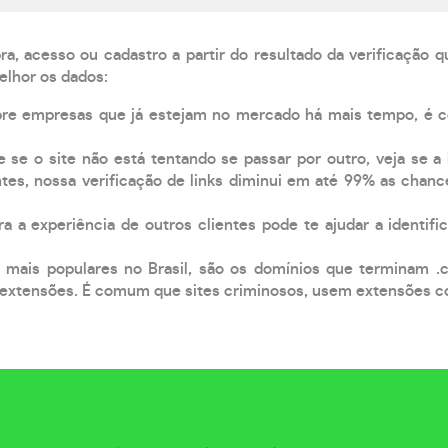
, acesso ou cadastro a partir do resultado da verificação 
elhor os dados:
pre empresas que já estejam no mercado há mais tempo, é 
e se o site não está tentando se passar por outro, veja se a
tes, nossa verificação de links diminui em até 99% as chanc
a a experiência de outros clientes pode te ajudar a identific
 mais populares no Brasil, são os domínios que terminam .
xtensões. É comum que sites criminosos, usem extensões como