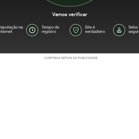
Vamos verificar
Reputação na
Tempo de
Site é
Selos
nternet
registro
verdadeiro
segur
CONTINUA DEPOIS DA PUBLICIDADE