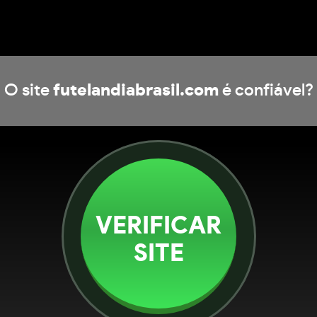
O site
futelandiabrasil.com
é confiável?
VERIFICAR
SITE