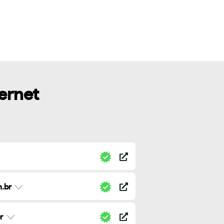
ternet
.br
r