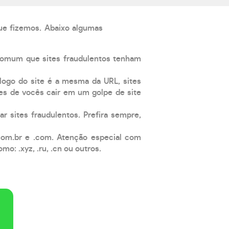
que fizemos. Abaixo algumas
comum que sites fraudulentos tenham
 logo do site é a mesma da URL, sites
es de vocês cair em um golpe de site
ar sites fraudulentos. Prefira sempre,
com.br e .com. Atenção especial com
: .xyz, .ru, .cn ou outros.