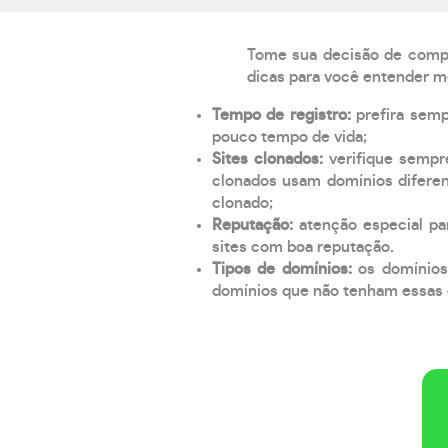
Tome sua decisão de compra
dicas para você entender m
Tempo de registro:
prefira sem
pouco tempo de vida;
Sites clonados:
verifique sempr
clonados usam domínios diferen
clonado;
Reputação:
atenção especial par
sites com boa reputação.
Tipos de domínios:
os domínios
domínios que não tenham essas e