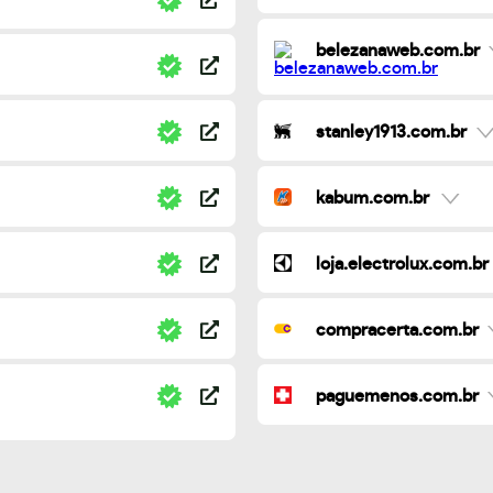
belezanaweb.com.br
stanley1913.com.br
kabum.com.br
loja.electrolux.com.br
compracerta.com.br
paguemenos.com.br