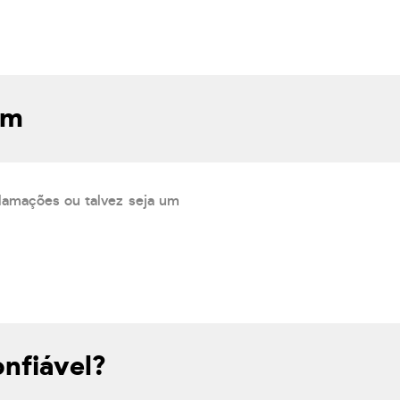
om
lamações ou talvez seja um
onfiável?