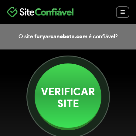
O site
furyarcanebeta.com
é confiável?
VERIFICAR
SITE