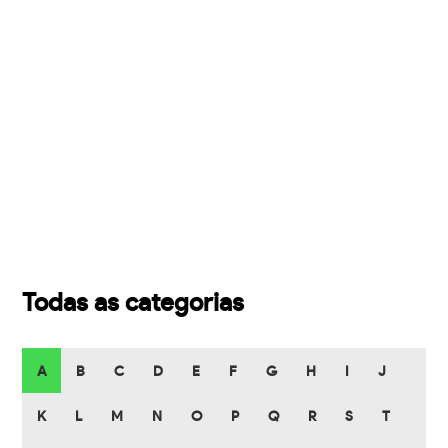
Todas as categorias
A
B
C
D
E
F
G
H
I
J
K
L
M
N
O
P
Q
R
S
T