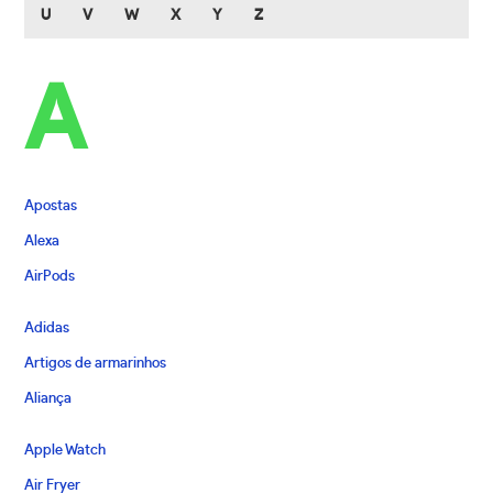
U
V
W
X
Y
Z
A
Apostas
Alexa
AirPods
Adidas
Artigos de armarinhos
Aliança
Apple Watch
Air Fryer