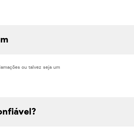
om
lamações ou talvez seja um
nfiável?