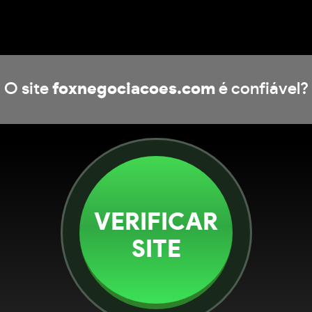
O site
foxnegociacoes.com
é confiável?
VERIFICAR
SITE