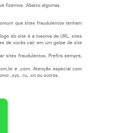
que fizemos. Abaixo algumas
comum que sites fraudulentos tenham
 logo do site é a mesma da URL, sites
es de vocês cair em um golpe de site
ar sites fraudulentos. Prefira sempre,
com.br e .com. Atenção especial com
: .xyz, .ru, .cn ou outros.