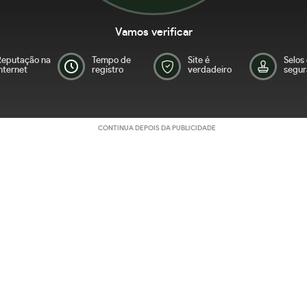
Vamos verificar
Reputação na
Tempo de
Site é
Selos
nternet
registro
verdadeiro
segur
CONTINUA DEPOIS DA PUBLICIDADE