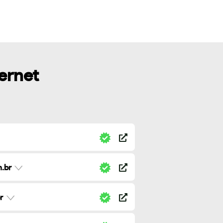
ternet
.br
r