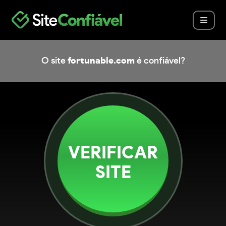
O site
fortunable.com
é confiável?
VERIFICAR
SITE