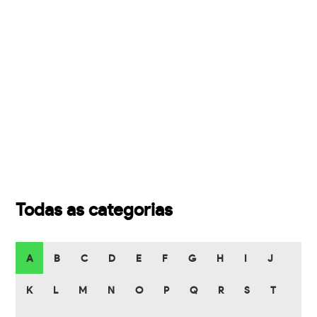
Todas as categorias
A
B
C
D
E
F
G
H
I
J
K
L
M
N
O
P
Q
R
S
T