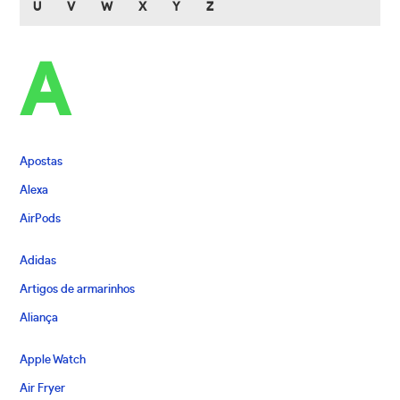
U
V
W
X
Y
Z
A
Apostas
Alexa
AirPods
Adidas
Artigos de armarinhos
Aliança
Apple Watch
Air Fryer