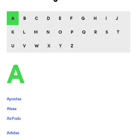
A
B
C
D
E
F
G
H
I
J
K
L
M
N
O
P
Q
R
S
T
U
V
W
X
Y
Z
A
Apostas
Alexa
AirPods
Adidas