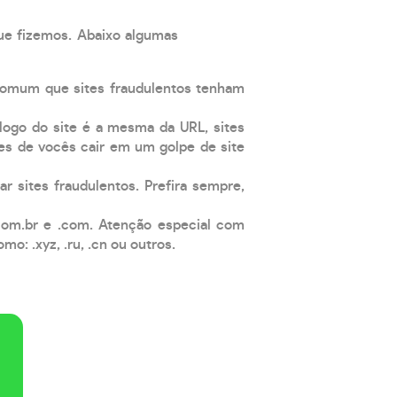
que fizemos. Abaixo algumas
comum que sites fraudulentos tenham
 logo do site é a mesma da URL, sites
es de vocês cair em um golpe de site
ar sites fraudulentos. Prefira sempre,
com.br e .com. Atenção especial com
: .xyz, .ru, .cn ou outros.