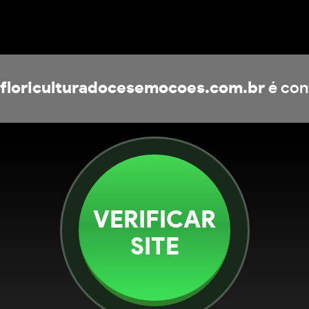
floriculturadocesemocoes.com.br
é con
VERIFICAR
SITE