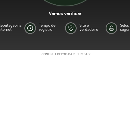
Vamos verificar
Reputação na
Tempo de
Site é
Selos
nternet
registro
verdadeiro
segur
CONTINUA DEPOIS DA PUBLICIDADE