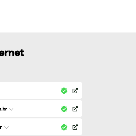
ternet
.br
r