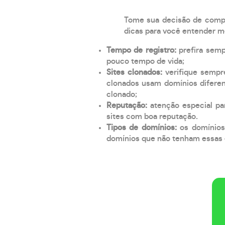
Tome sua decisão de compra
dicas para você entender m
Tempo de registro:
prefira sem
pouco tempo de vida;
Sites clonados:
verifique sempr
clonados usam domínios diferen
clonado;
Reputação:
atenção especial par
sites com boa reputação.
Tipos de domínios:
os domínios
domínios que não tenham essas e