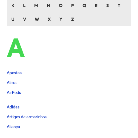
K
L
M
N
O
P
Q
R
S
T
U
V
W
X
Y
Z
A
Apostas
Alexa
AirPods
Adidas
Artigos de armarinhos
Aliança