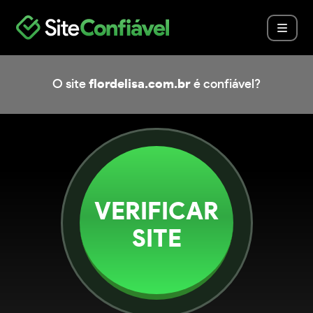
O site
flordelisa.com.br
é confiável?
VERIFICAR
SITE