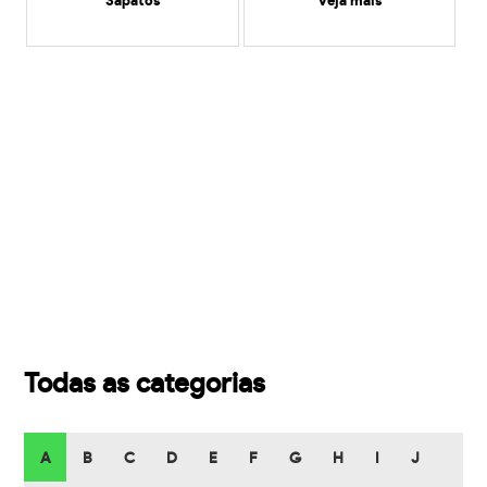
Sapatos
veja mais
Todas as categorias
A
B
C
D
E
F
G
H
I
J