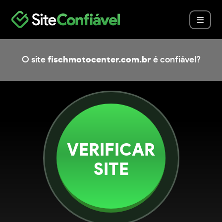
O site
fischmotocenter.com.br
é confiável?
VERIFICAR
SITE