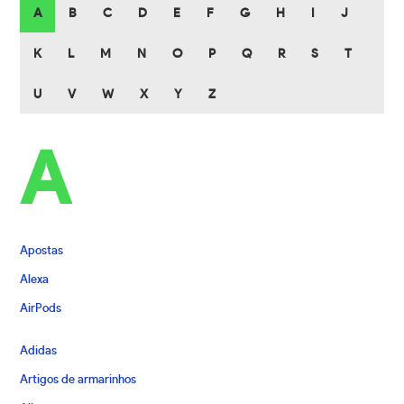
A
B
C
D
E
F
G
H
I
J
K
L
M
N
O
P
Q
R
S
T
U
V
W
X
Y
Z
A
Apostas
Alexa
AirPods
Adidas
Artigos de armarinhos