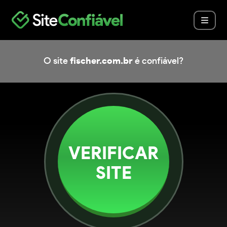
O site
fischer.com.br
é confiável?
VERIFICAR
SITE