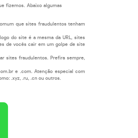
que fizemos. Abaixo algumas
comum que sites fraudulentos tenham
 logo do site é a mesma da URL, sites
es de vocês cair em um golpe de site
ar sites fraudulentos. Prefira sempre,
com.br e .com. Atenção especial com
: .xyz, .ru, .cn ou outros.