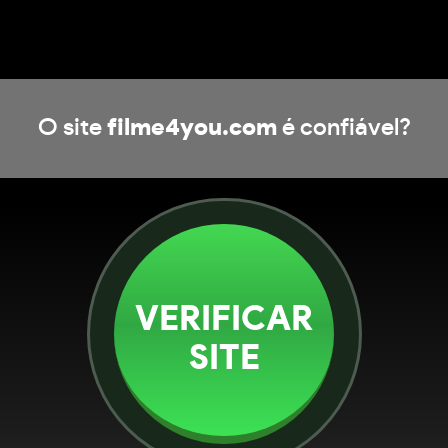
O site
filme4you.com
é confiável?
VERIFICAR
SITE