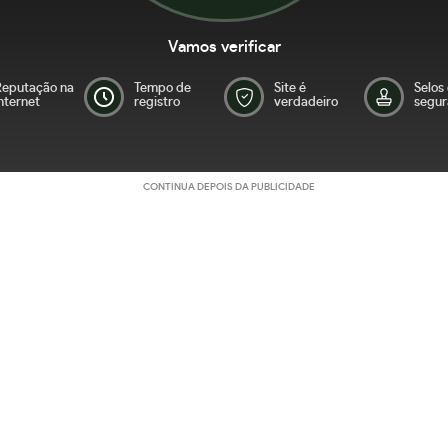
Vamos verificar
Reputação na
Tempo de
Site é
Selos
nternet
registro
verdadeiro
segur
CONTINUA DEPOIS DA PUBLICIDADE