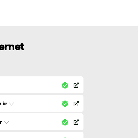
ternet
.br
r