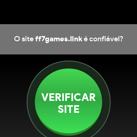
O site
ff7games.link
é confiável?
VERIFICAR
SITE