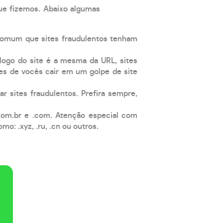
que fizemos. Abaixo algumas
comum que sites fraudulentos tenham
 logo do site é a mesma da URL, sites
es de vocês cair em um golpe de site
ar sites fraudulentos. Prefira sempre,
com.br e .com. Atenção especial com
: .xyz, .ru, .cn ou outros.