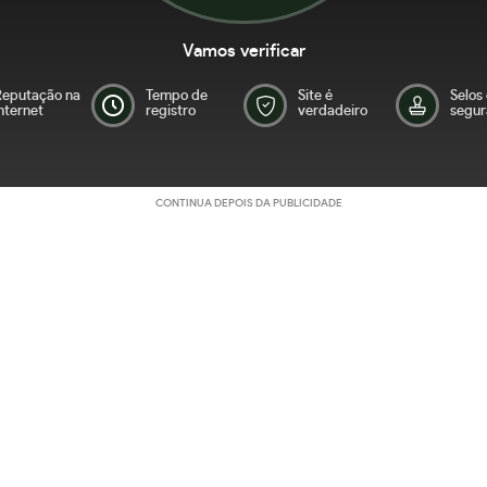
Vamos verificar
Reputação na
Tempo de
Site é
Selos
nternet
registro
verdadeiro
segur
CONTINUA DEPOIS DA PUBLICIDADE