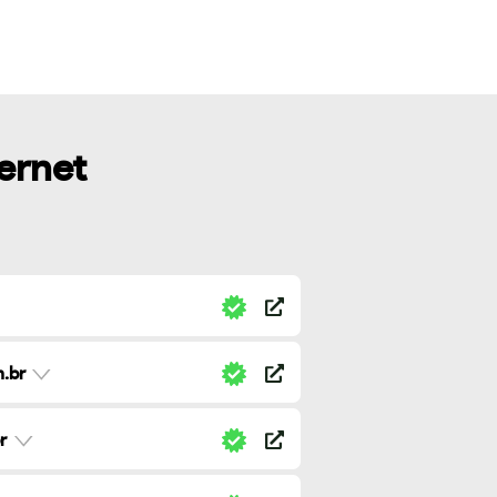
ternet
.br
r