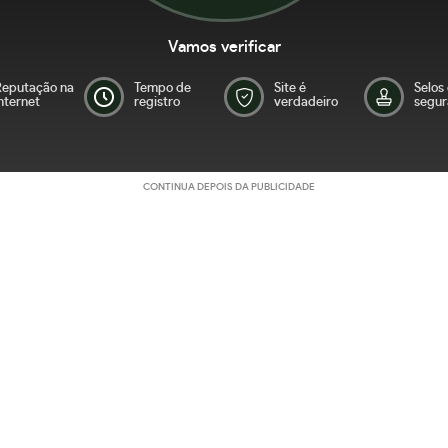
Vamos verificar
Reputação na
Tempo de
Site é
Selos
nternet
registro
verdadeiro
segur
CONTINUA DEPOIS DA PUBLICIDADE