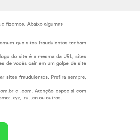
que fizemos. Abaixo algumas
comum que sites fraudulentos tenham
 logo do site é a mesma da URL, sites
es de vocês cair em um golpe de site
ar sites fraudulentos. Prefira sempre,
com.br e .com. Atenção especial com
: .xyz, .ru, .cn ou outros.