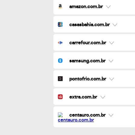
amazon.com.br
casasbahia.com.br
carrefour.com.br
samsung.com.br
pontofrio.com.br
extra.com.br
centauro.com.br