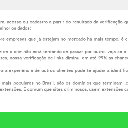
, acesso ou cadastro a partir do resultado da verificação 
elhor os dados:
pre empresas que já estejam no mercado há mais tempo, é 
e se o site não está tentando se passar por outro, veja se a
tes, nossa verificação de links diminui em até 99% as chanc
a a experiência de outros clientes pode te ajudar a identific
 mais populares no Brasil, são os domínios que terminam .
xtensões. É comum que sites criminosos, usem extensões como