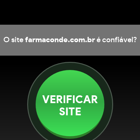
O site
farmaconde.com.br
é confiável?
VERIFICAR
SITE