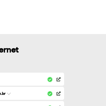
ternet
.br