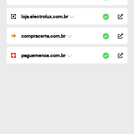
loja.electrolux.com.br
compracerta.com.br
paguemenos.com.br