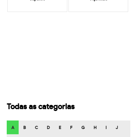
Todas as categorias
A
B
C
D
E
F
G
H
I
J