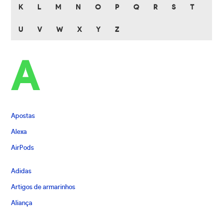
K
L
M
N
O
P
Q
R
S
T
U
V
W
X
Y
Z
A
Apostas
Alexa
AirPods
Adidas
Artigos de armarinhos
Aliança