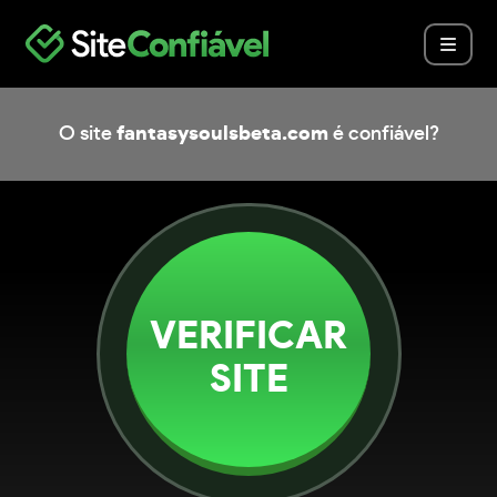
O site
fantasysoulsbeta.com
é confiável?
VERIFICAR
SITE