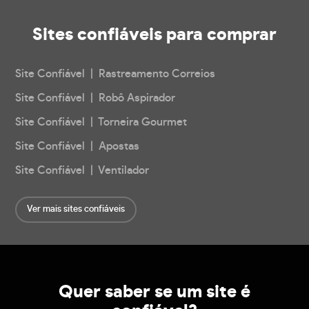
Sites confiáveis
para comprar
Site Confiável | Rastreamento Correios
Site Confiável | Robô Aspirador
Site Confiável | Torneira Gourmet
Site Confiável | Apostas
Site Confiável | Ventilador
Ver mais sites confiáveis
Quer saber se um site é