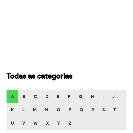
Todas as categorias
A
B
C
D
E
F
G
H
I
J
K
L
M
N
O
P
Q
R
S
T
U
V
W
X
Y
Z