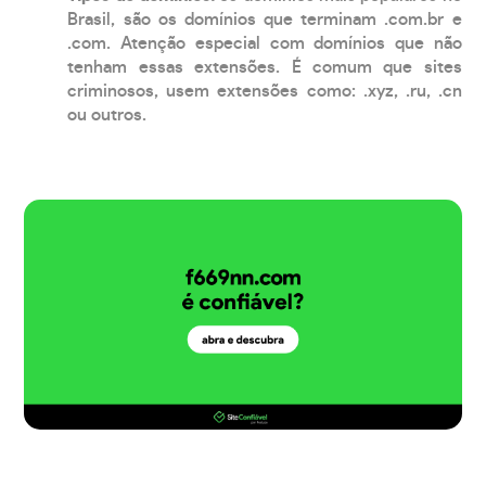
Brasil, são os domínios que terminam .com.br e
.com. Atenção especial com domínios que não
tenham essas extensões. É comum que sites
criminosos, usem extensões como: .xyz, .ru, .cn
ou outros.