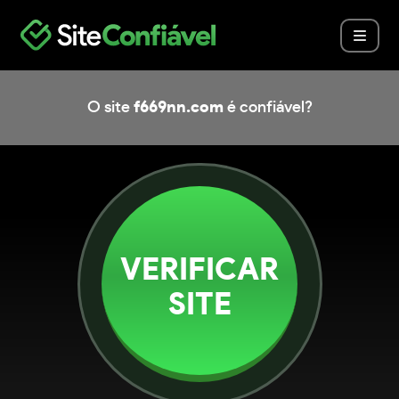
O site
f669nn.com
é confiável?
VERIFICAR
SITE