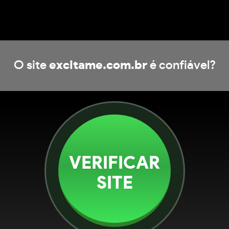
O site
excitame.com.br
é confiável?
VERIFICAR
SITE