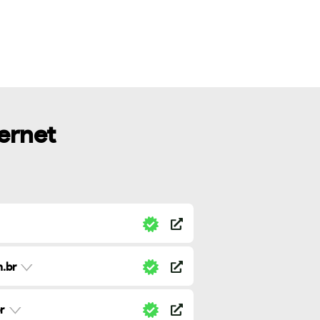
ternet
.br
r