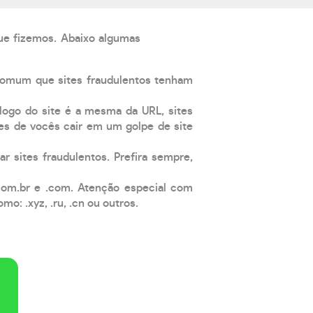
que fizemos. Abaixo algumas
comum que sites fraudulentos tenham
 logo do site é a mesma da URL, sites
es de vocês cair em um golpe de site
ar sites fraudulentos. Prefira sempre,
com.br e .com. Atenção especial com
: .xyz, .ru, .cn ou outros.