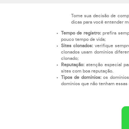
Tome sua decisão de compra
dicas para você entender m
Tempo de registro:
prefira sem
pouco tempo de vida;
Sites clonados:
verifique sempr
clonados usam domínios diferen
clonado;
Reputação:
atenção especial par
sites com boa reputação.
Tipos de domínios:
os domínios
domínios que não tenham essas e