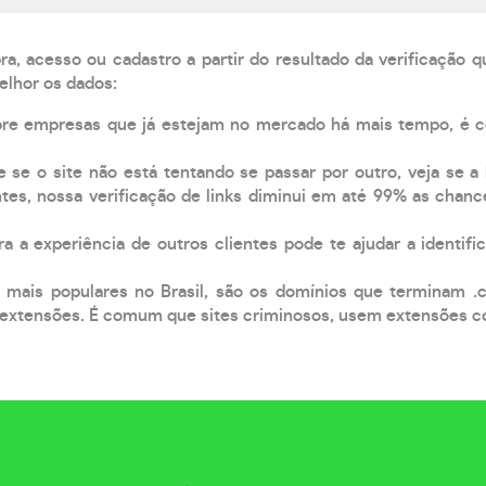
, acesso ou cadastro a partir do resultado da verificação 
elhor os dados:
pre empresas que já estejam no mercado há mais tempo, é 
e se o site não está tentando se passar por outro, veja se a
tes, nossa verificação de links diminui em até 99% as chanc
a a experiência de outros clientes pode te ajudar a identific
 mais populares no Brasil, são os domínios que terminam .
xtensões. É comum que sites criminosos, usem extensões como