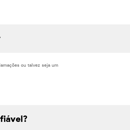
r
lamações ou talvez seja um
fiável?