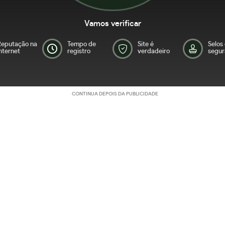
Vamos verificar
Reputação na
Tempo de
Site é
Selos
nternet
registro
verdadeiro
segur
CONTINUA DEPOIS DA PUBLICIDADE