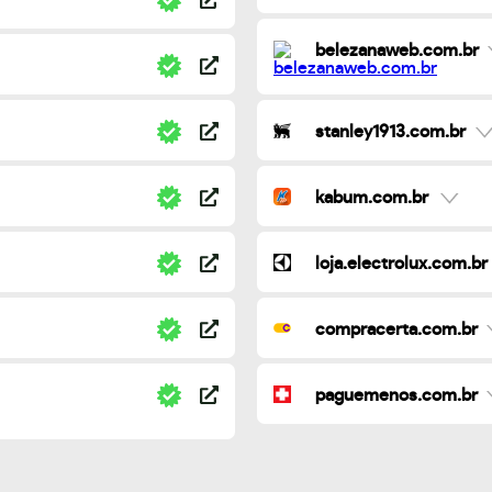
belezanaweb.com.br
stanley1913.com.br
kabum.com.br
loja.electrolux.com.br
compracerta.com.br
paguemenos.com.br