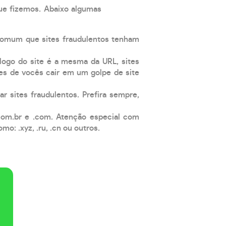
que fizemos. Abaixo algumas
comum que sites fraudulentos tenham
 logo do site é a mesma da URL, sites
es de vocês cair em um golpe de site
ar sites fraudulentos. Prefira sempre,
com.br e .com. Atenção especial com
: .xyz, .ru, .cn ou outros.