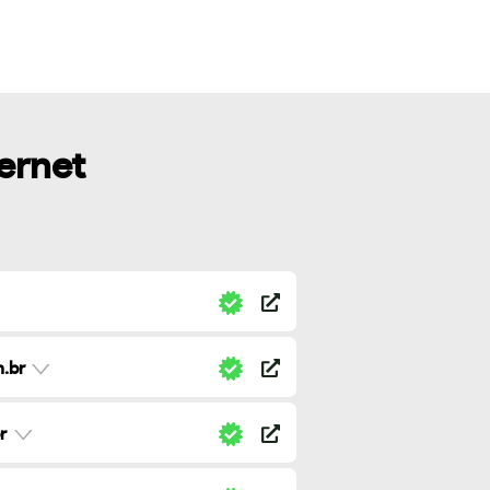
ternet
.br
r