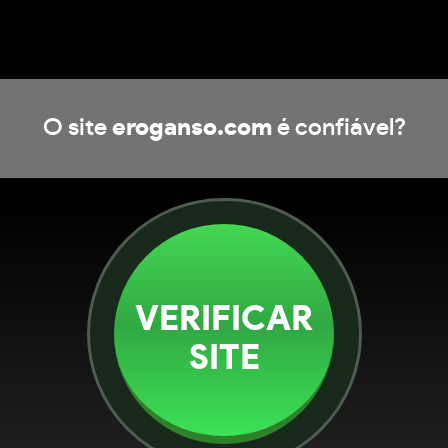
O site
eroganso.com
é confiável?
VERIFICAR
SITE