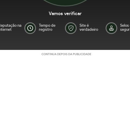
Vamos verificar
Reputação na
Tempo de
Site é
Selos
nternet
registro
verdadeiro
segur
CONTINUA DEPOIS DA PUBLICIDADE