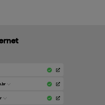
ternet
.br
r