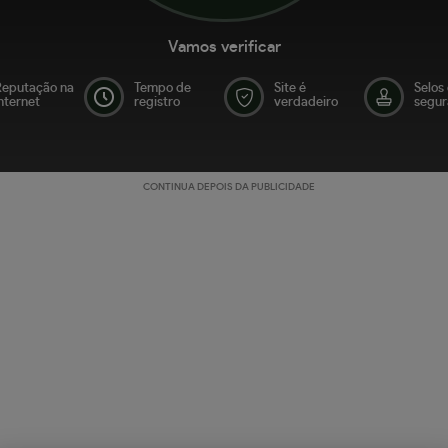
Vamos verificar
Reputação na
Tempo de
Site é
Selos
nternet
registro
verdadeiro
segur
CONTINUA DEPOIS DA PUBLICIDADE