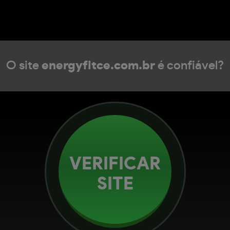
O site
energyfitce.com.br
é confiável?
VERIFICAR
SITE