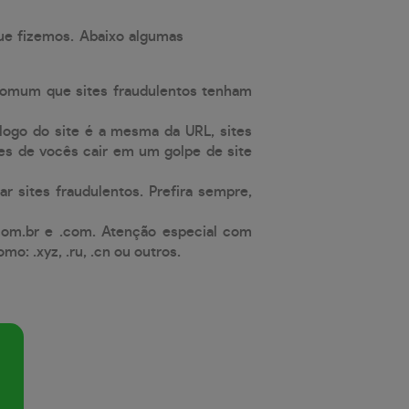
que fizemos. Abaixo algumas
comum que sites fraudulentos tenham
 logo do site é a mesma da URL, sites
es de vocês cair em um golpe de site
ar sites fraudulentos. Prefira sempre,
com.br e .com. Atenção especial com
: .xyz, .ru, .cn ou outros.