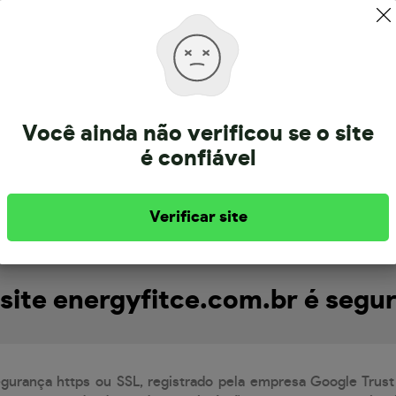
Sobre a energyfitce.com.br
Você ainda não verificou se o site
é confiável
pertence a empresa Energy Fit, com CNPJ 49.842.162/0001-6
lizada em 28/6/2026.
Verificar site
site energyfitce.com.br é segu
egurança https ou SSL, registrado pela empresa Google Trust