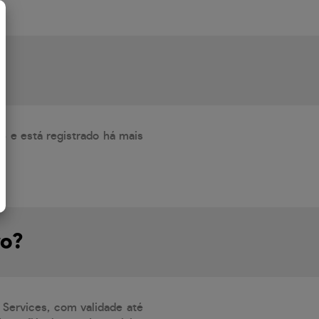
6 e está registrado há mais
ro?
 Services, com validade até