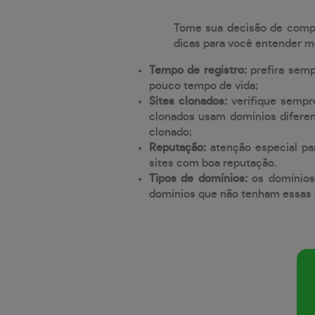
Tome sua decisão de compra
dicas para você entender m
Tempo de registro:
prefira sem
pouco tempo de vida;
Sites clonados:
verifique sempr
clonados usam domínios diferen
clonado;
Reputação:
atenção especial par
sites com boa reputação.
Tipos de domínios:
os domínios
domínios que não tenham essas e