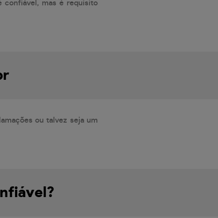
 confiável, mas é requisito
br
lamações ou talvez seja um
nfiável?