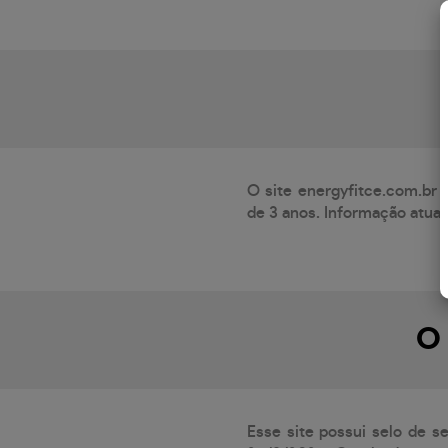
O site energyfitce.com.br 
de 3 anos. Informação atua
O 
Esse site possui selo de s