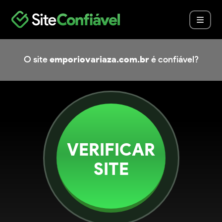
O site
emporiovariaza.com.br
é confiável?
VERIFICAR
SITE