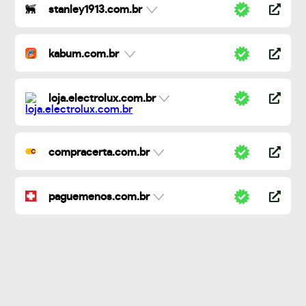
stanley1913.com.br
kabum.com.br
loja.electrolux.com.br
compracerta.com.br
paguemenos.com.br