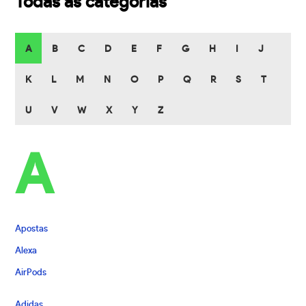
Todas as categorias
A
B
C
D
E
F
G
H
I
J
K
L
M
N
O
P
Q
R
S
T
U
V
W
X
Y
Z
A
Apostas
Alexa
AirPods
Adidas