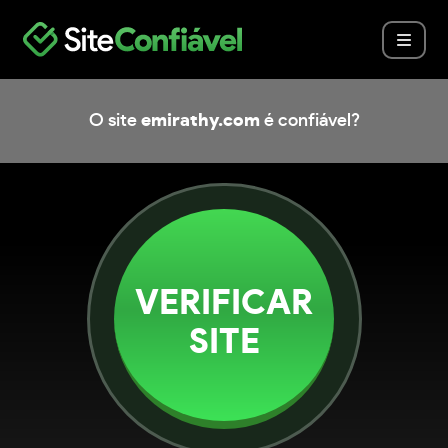
O site
emirathy.com
é confiável?
VERIFICAR
SITE