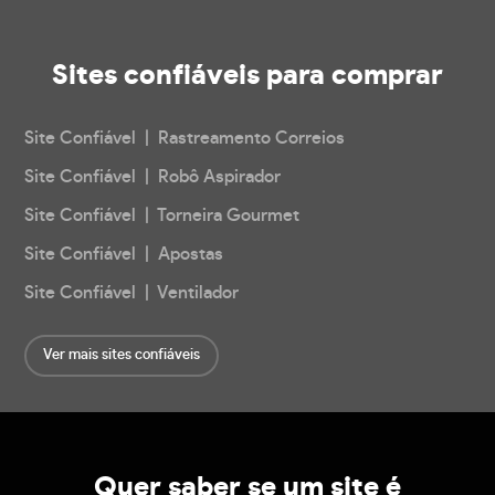
Sites confiáveis
para comprar
Site Confiável | Rastreamento Correios
Site Confiável | Robô Aspirador
Site Confiável | Torneira Gourmet
Site Confiável | Apostas
Site Confiável | Ventilador
Ver mais sites confiáveis
Quer saber se um site é