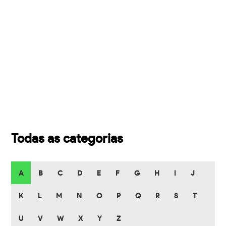
Todas as categorias
A
B
C
D
E
F
G
H
I
J
K
L
M
N
O
P
Q
R
S
T
U
V
W
X
Y
Z