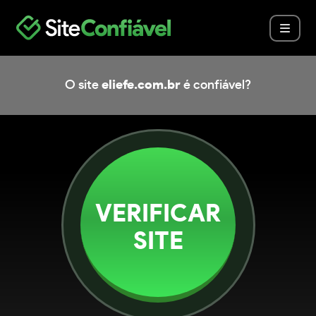
O site
eliefe.com.br
é confiável?
VERIFICAR
SITE