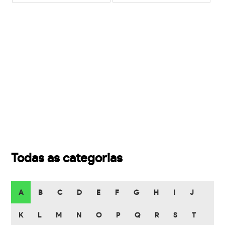
Todas as categorias
A
B
C
D
E
F
G
H
I
J
K
L
M
N
O
P
Q
R
S
T