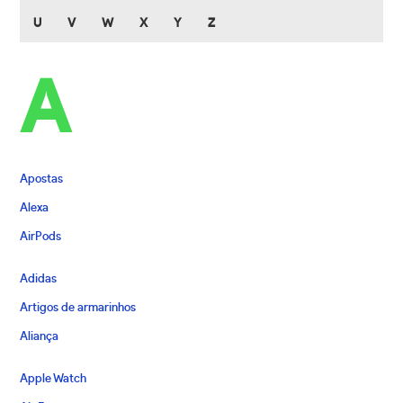
U
V
W
X
Y
Z
A
Apostas
Alexa
AirPods
Adidas
Artigos de armarinhos
Aliança
Apple Watch