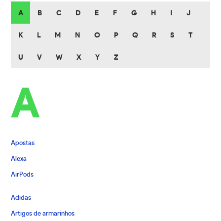
A
B
C
D
E
F
G
H
I
J
K
L
M
N
O
P
Q
R
S
T
U
V
W
X
Y
Z
A
Apostas
Alexa
AirPods
Adidas
Artigos de armarinhos