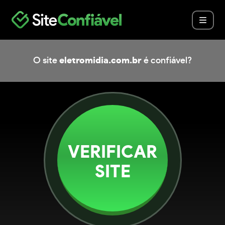
O site
eletromidia.com.br
é confiável?
VERIFICAR
SITE