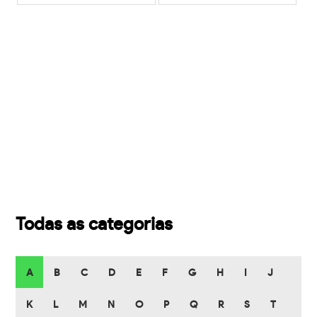
Todas as categorias
A
B
C
D
E
F
G
H
I
J
K
L
M
N
O
P
Q
R
S
T