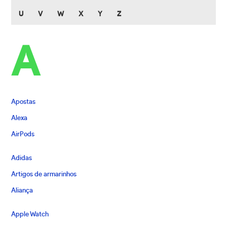
U
V
W
X
Y
Z
A
Apostas
Alexa
AirPods
Adidas
Artigos de armarinhos
Aliança
Apple Watch