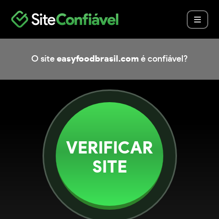
O site
easyfoodbrasil.com
é confiável?
VERIFICAR
SITE