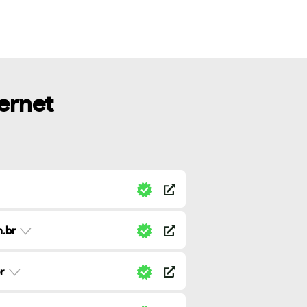
ternet
.br
r