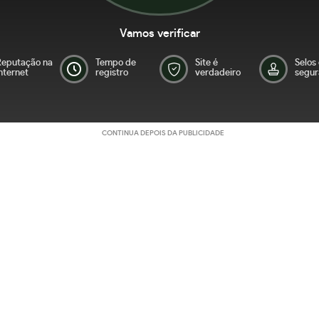
Vamos verificar
Reputação na
Tempo de
Site é
Selos
nternet
registro
verdadeiro
segur
CONTINUA DEPOIS DA PUBLICIDADE