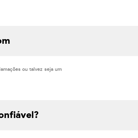
com
lamações ou talvez seja um
onfiável?