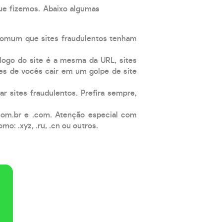
que fizemos. Abaixo algumas
comum que sites fraudulentos tenham
 logo do site é a mesma da URL, sites
es de vocês cair em um golpe de site
ar sites fraudulentos. Prefira sempre,
com.br e .com. Atenção especial com
: .xyz, .ru, .cn ou outros.