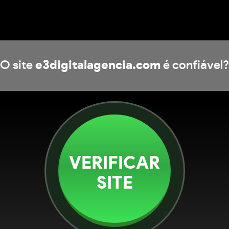
O site
e3digitalagencia.com
é confiável?
VERIFICAR
SITE