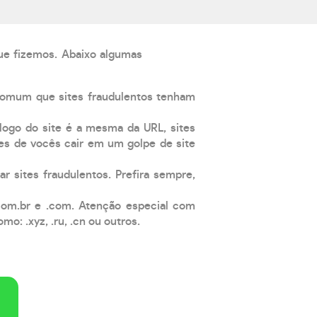
que fizemos. Abaixo algumas
comum que sites fraudulentos tenham
 logo do site é a mesma da URL, sites
es de vocês cair em um golpe de site
ar sites fraudulentos. Prefira sempre,
com.br e .com. Atenção especial com
: .xyz, .ru, .cn ou outros.