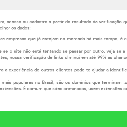
, acesso ou cadastro a partir do resultado da verificação 
elhor os dados:
pre empresas que já estejam no mercado há mais tempo, é 
e se o site não está tentando se passar por outro, veja se a
tes, nossa verificação de links diminui em até 99% as chanc
a a experiência de outros clientes pode te ajudar a identific
 mais populares no Brasil, são os domínios que terminam .
xtensões. É comum que sites criminosos, usem extensões como