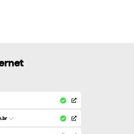
ternet
.br