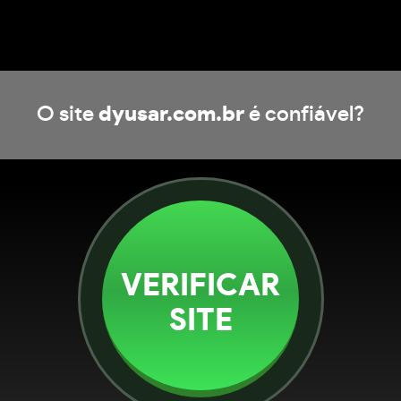
O site
dyusar.com.br
é confiável?
VERIFICAR
SITE