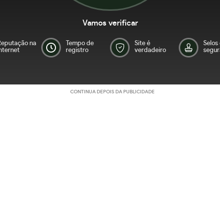
Vamos verificar
Reputação na
Tempo de
Site é
Selos
nternet
registro
verdadeiro
segur
CONTINUA DEPOIS DA PUBLICIDADE