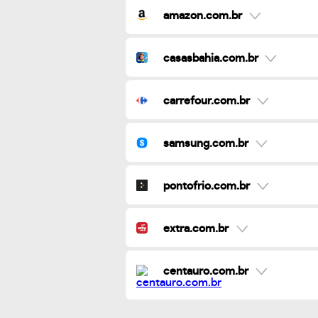
amazon.com.br
casasbahia.com.br
carrefour.com.br
samsung.com.br
pontofrio.com.br
extra.com.br
centauro.com.br