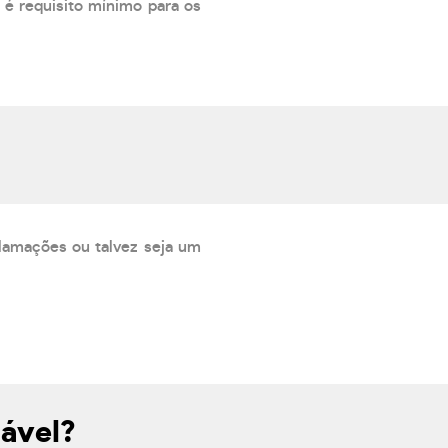
 é requisito mínimo para os
lamações ou talvez seja um
iável?