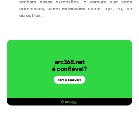
tenham essas extensões. É comum que sites
criminosos, usem extensões como: .xyz, .ru, .cn
ou outros.