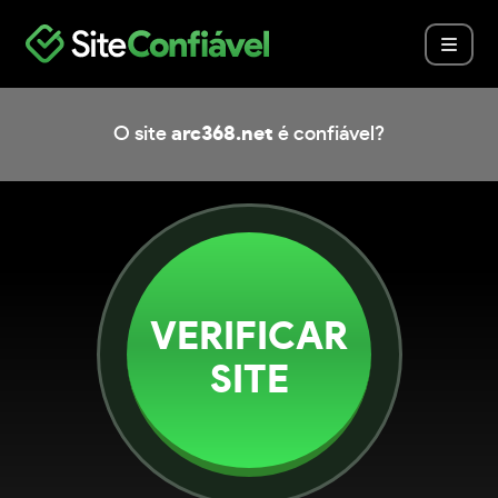
O site
arc368.net
é confiável?
VERIFICAR
SITE