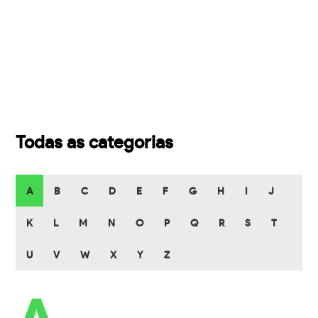
Todas as categorias
A
B
C
D
E
F
G
H
I
J
K
L
M
N
O
P
Q
R
S
T
U
V
W
X
Y
Z