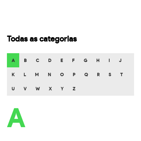
Todas as categorias
A
B
C
D
E
F
G
H
I
J
K
L
M
N
O
P
Q
R
S
T
U
V
W
X
Y
Z
A