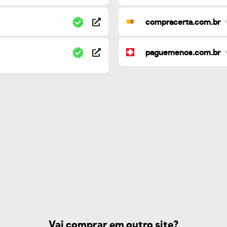
compracerta.com.br
paguemenos.com.br
Vai comprar em outro site?