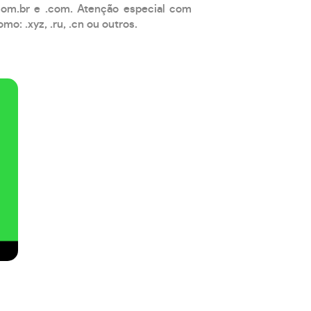
com.br e .com. Atenção especial com
: .xyz, .ru, .cn ou outros.