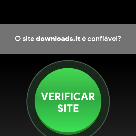
O site
downloads.it
é confiável?
VERIFICAR
SITE