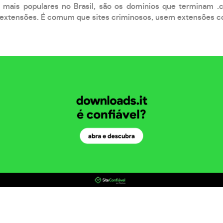
 mais populares no Brasil, são os domínios que terminam .
xtensões. É comum que sites criminosos, usem extensões como