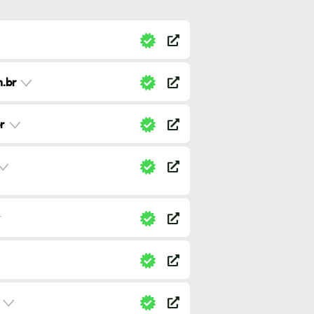
.br
r