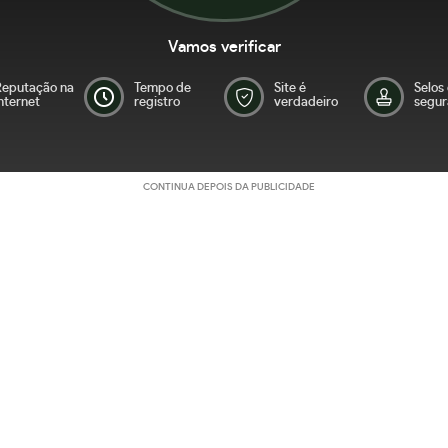
Vamos verificar
Reputação na
Tempo de
Site é
Selos
nternet
registro
verdadeiro
segur
CONTINUA DEPOIS DA PUBLICIDADE