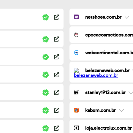
netshoes.com.br
epocacosmeticos.com
webcontinental.com.b
belezanaweb.com.br
stanley1913.com.br
kabum.com.br
loja.electrolux.com.br