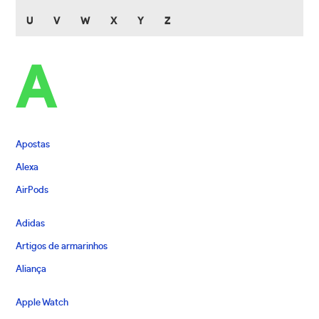
U
V
W
X
Y
Z
A
Apostas
Alexa
AirPods
Adidas
Artigos de armarinhos
Aliança
Apple Watch