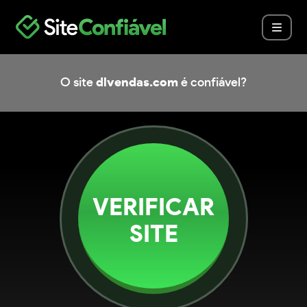
O site
dlvendas.com
é confiável?
VERIFICAR
SITE