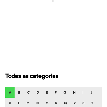
Todas as categorias
A
B
C
D
E
F
G
H
I
J
K
L
M
N
O
P
Q
R
S
T