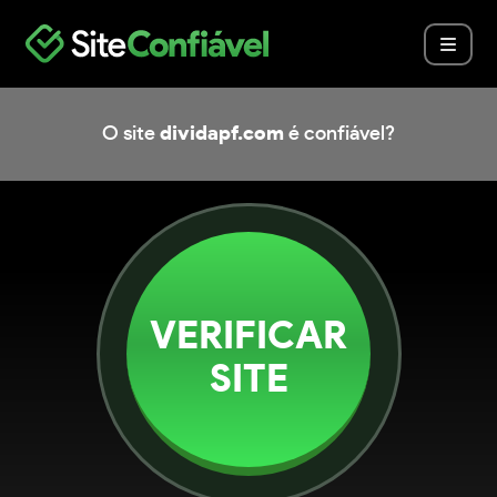
O site
dividapf.com
é confiável?
VERIFICAR
SITE