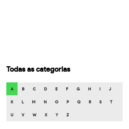
Todas as categorias
A
B
C
D
E
F
G
H
I
J
K
L
M
N
O
P
Q
R
S
T
U
V
W
X
Y
Z