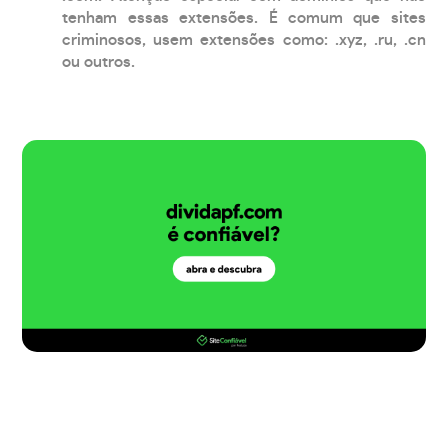
tenham essas extensões. É comum que sites
criminosos, usem extensões como: .xyz, .ru, .cn
ou outros.