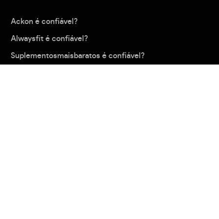
Ackon é confiável?
Alwaysfit é confiável?
Suplementosmaisbaratos é confiável?
Shopify é confiável?
Indoleads é confiável?
Carregar mais
Política de privacidade