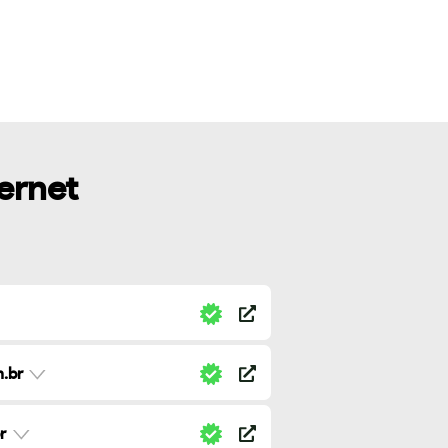
ternet
.br
r