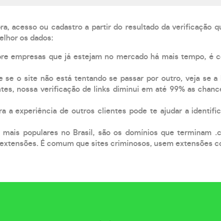
, acesso ou cadastro a partir do resultado da verificação 
elhor os dados:
pre empresas que já estejam no mercado há mais tempo, é 
e se o site não está tentando se passar por outro, veja se a
tes, nossa verificação de links diminui em até 99% as chanc
a a experiência de outros clientes pode te ajudar a identific
 mais populares no Brasil, são os domínios que terminam .
xtensões. É comum que sites criminosos, usem extensões como