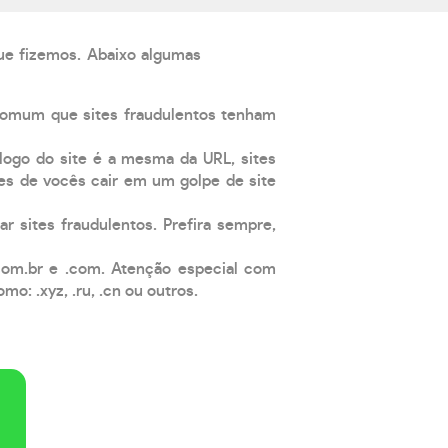
que fizemos. Abaixo algumas
comum que sites fraudulentos tenham
 logo do site é a mesma da URL, sites
es de vocês cair em um golpe de site
ar sites fraudulentos. Prefira sempre,
com.br e .com. Atenção especial com
: .xyz, .ru, .cn ou outros.