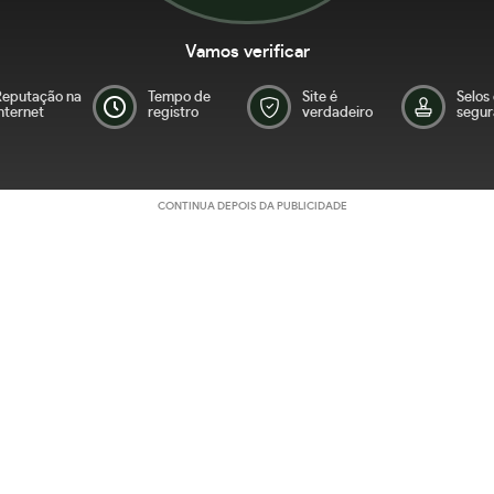
Vamos verificar
Reputação na
Tempo de
Site é
Selos
nternet
registro
verdadeiro
segur
CONTINUA DEPOIS DA PUBLICIDADE