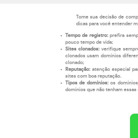
Tome sua decisão de compra
dicas para você entender m
Tempo de registro:
prefira sem
pouco tempo de vida;
Sites clonados:
verifique sempr
clonados usam domínios diferen
clonado;
Reputação:
atenção especial par
sites com boa reputação.
Tipos de domínios:
os domínios
domínios que não tenham essas e