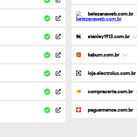
belezanaweb.com.br
stanley1913.com.br
kabum.com.br
loja.electrolux.com.br
compracerta.com.br
paguemenos.com.br