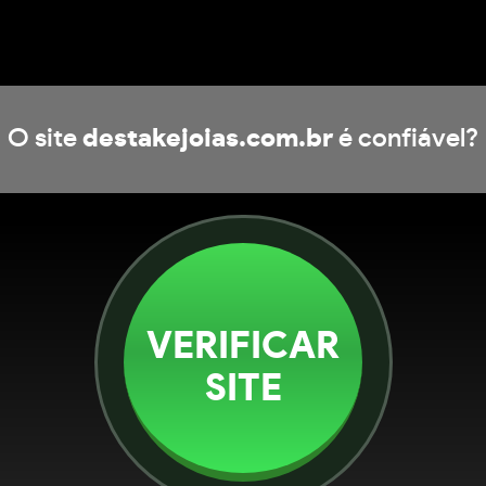
O site
destakejoias.com.br
é confiável?
VERIFICAR
SITE