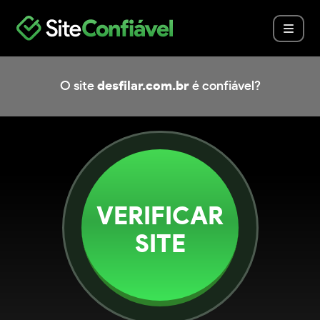
O site
desfilar.com.br
é confiável?
VERIFICAR
SITE