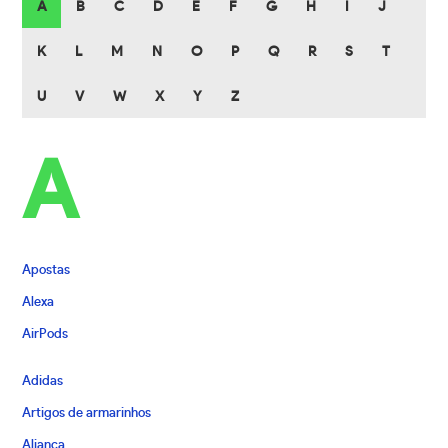
A
B
C
D
E
F
G
H
I
J
K
L
M
N
O
P
Q
R
S
T
U
V
W
X
Y
Z
A
Apostas
Alexa
AirPods
Adidas
Artigos de armarinhos
Aliança