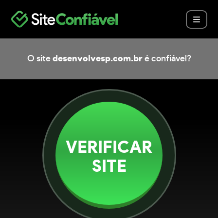
O site
desenvolvesp.com.br
é confiável?
VERIFICAR
SITE