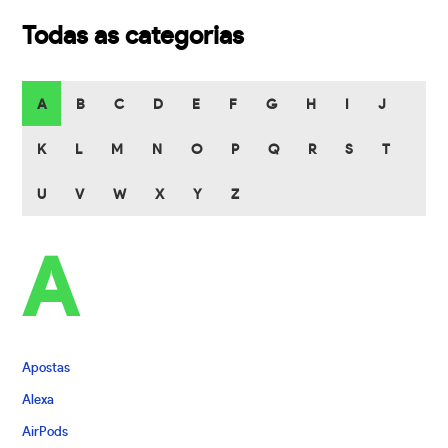
Todas as categorias
A
B
C
D
E
F
G
H
I
J
K
L
M
N
O
P
Q
R
S
T
U
V
W
X
Y
Z
A
Apostas
Alexa
AirPods