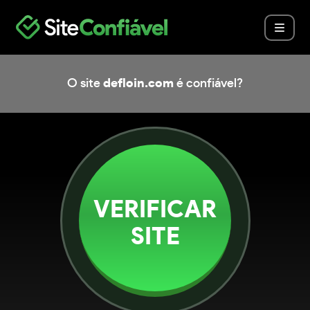
O site
defloin.com
é confiável?
VERIFICAR
SITE