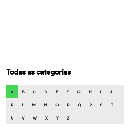
Todas as categorias
A
B
C
D
E
F
G
H
I
J
K
L
M
N
O
P
Q
R
S
T
U
V
W
X
Y
Z