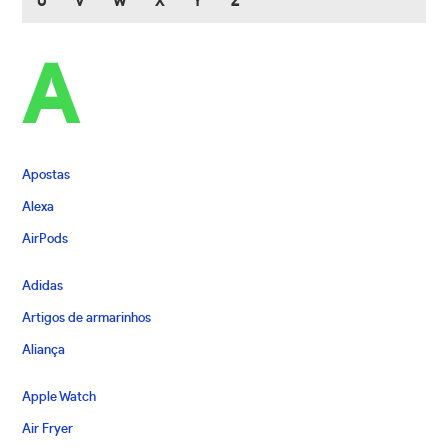
U
V
W
X
Y
Z
A
Apostas
Alexa
AirPods
Adidas
Artigos de armarinhos
Aliança
Apple Watch
Air Fryer