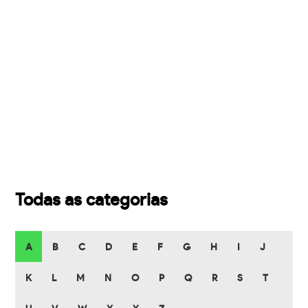
Todas as categorias
A
B
C
D
E
F
G
H
I
J
K
L
M
N
O
P
Q
R
S
T