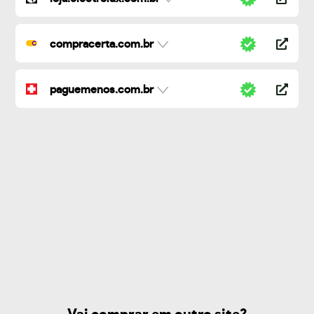
compracerta.com.br
paguemenos.com.br