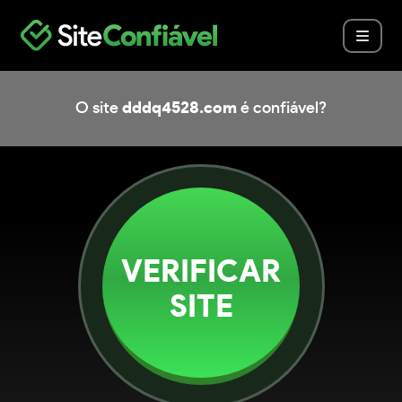
O site
dddq4528.com
é confiável?
VERIFICAR
SITE