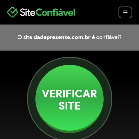
O site
dadepresente.com.br
é confiável?
VERIFICAR
SITE