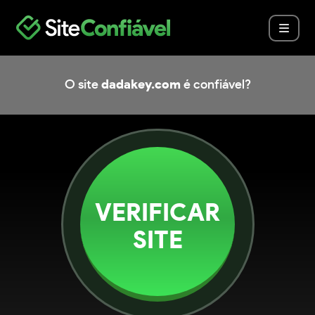
O site
dadakey.com
é confiável?
VERIFICAR
SITE