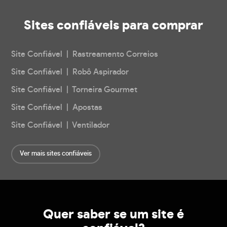
Sites confiáveis
para comprar
Site Confiável | Rastreamento Correios
Site Confiável | Robô Aspirador
Site Confiável | Torneira Gourmet
Site Confiável | Apostas
Site Confiável | Ventilador
Ver mais sites confiáveis
Quer saber se um site é