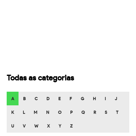
Todas as categorias
A
B
C
D
E
F
G
H
I
J
K
L
M
N
O
P
Q
R
S
T
U
V
W
X
Y
Z