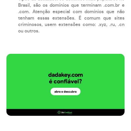
Brasil, são os domínios que terminam .com.br e
.com. Atenção especial com domínios que não
tenham essas extensões. É comum que sites
criminosos, usem extensões como: .xyz, .ru, .cn
ou outros.