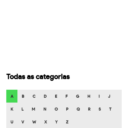
Todas as categorias
A
B
C
D
E
F
G
H
I
J
K
L
M
N
O
P
Q
R
S
T
U
V
W
X
Y
Z