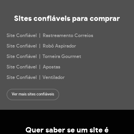
Sites confiáveis
para comprar
Site Confiável | Rastreamento Correios
Site Confiável | Robô Aspirador
Site Confiável | Torneira Gourmet
Site Confiável | Apostas
Site Confiável | Ventilador
Ver mais sites confiáveis
Quer saber se um site é