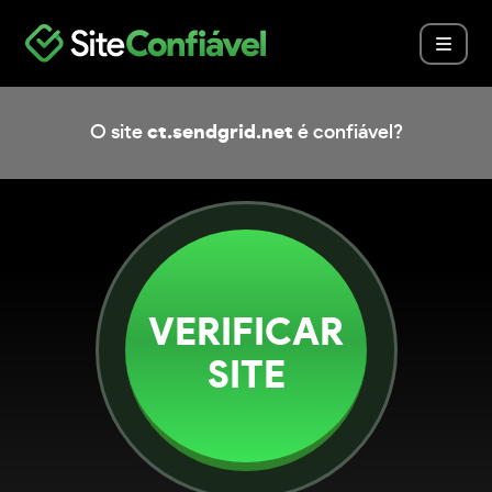
O site
ct.sendgrid.net
é confiável?
VERIFICAR
SITE