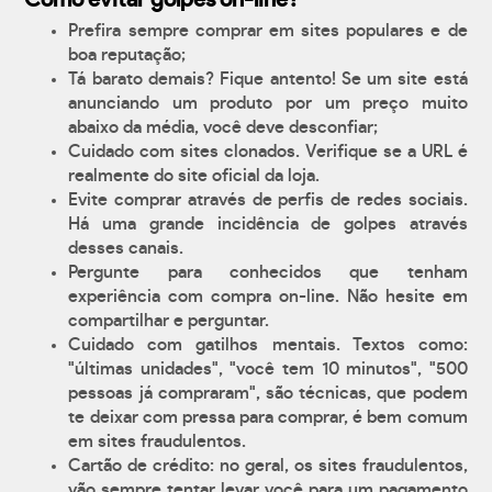
Como evitar golpes on-line?
Prefira sempre comprar em sites populares e de
boa reputação;
Tá barato demais? Fique antento! Se um site está
anunciando um produto por um preço muito
abaixo da média, você deve desconfiar;
Cuidado com sites clonados. Verifique se a URL é
realmente do site oficial da loja.
Evite comprar através de perfis de redes sociais.
Há uma grande incidência de golpes através
desses canais.
Pergunte para conhecidos que tenham
experiência com compra on-line. Não hesite em
compartilhar e perguntar.
Cuidado com gatilhos mentais. Textos como:
"últimas unidades", "você tem 10 minutos", "500
pessoas já compraram", são técnicas, que podem
te deixar com pressa para comprar, é bem comum
em sites fraudulentos.
Cartão de crédito: no geral, os sites fraudulentos,
vão sempre tentar levar você para um pagamento