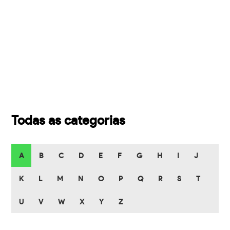
Todas as categorias
A
B
C
D
E
F
G
H
I
J
K
L
M
N
O
P
Q
R
S
T
U
V
W
X
Y
Z