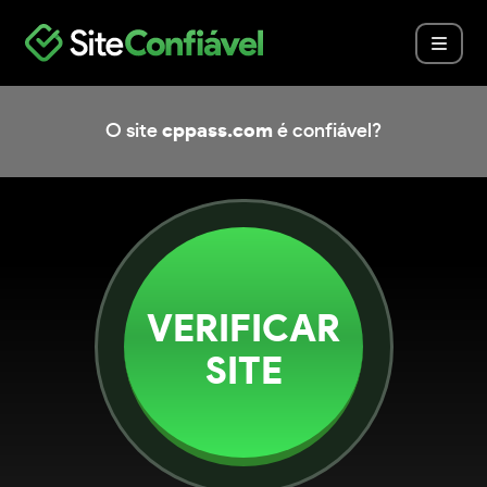
O site
cppass.com
é confiável?
VERIFICAR
SITE