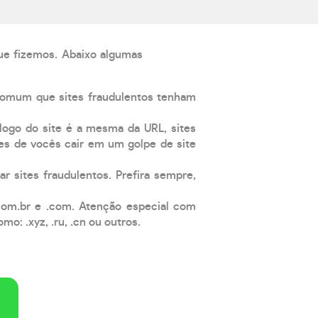
que fizemos. Abaixo algumas
comum que sites fraudulentos tenham
 logo do site é a mesma da URL, sites
es de vocês cair em um golpe de site
ar sites fraudulentos. Prefira sempre,
com.br e .com. Atenção especial com
: .xyz, .ru, .cn ou outros.