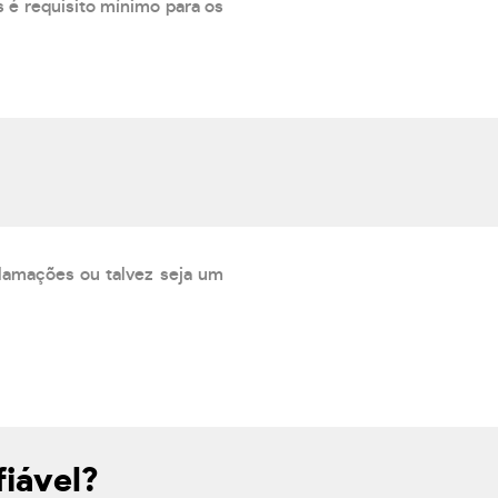
 é requisito mínimo para os
lamações ou talvez seja um
iável?