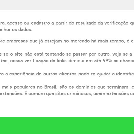
, acesso ou cadastro a partir do resultado da verificação 
elhor os dados:
pre empresas que já estejam no mercado há mais tempo, é 
e se o site não está tentando se passar por outro, veja se a
tes, nossa verificação de links diminui em até 99% as chanc
a a experiência de outros clientes pode te ajudar a identific
 mais populares no Brasil, são os domínios que terminam .
xtensões. É comum que sites criminosos, usem extensões como