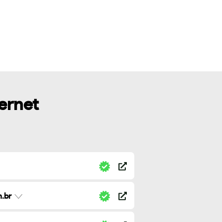
ternet
.br