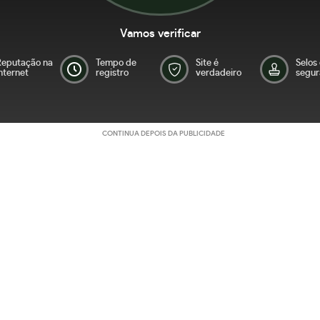
Vamos verificar
Reputação na
Tempo de
Site é
Selos
nternet
registro
verdadeiro
segur
CONTINUA DEPOIS DA PUBLICIDADE