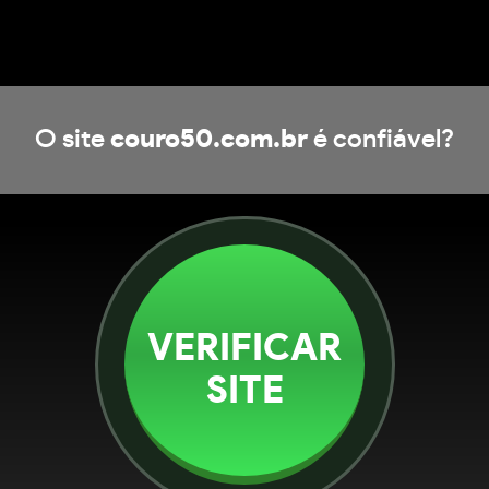
O site
couro50.com.br
é confiável?
VERIFICAR
SITE