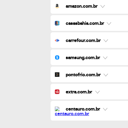
amazon.com.br
casasbahia.com.br
carrefour.com.br
samsung.com.br
pontofrio.com.br
extra.com.br
centauro.com.br