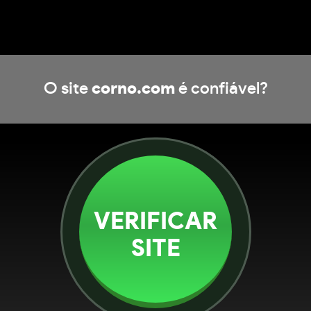
O site
corno.com
é confiável?
VERIFICAR
SITE