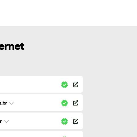
ternet
.br
r