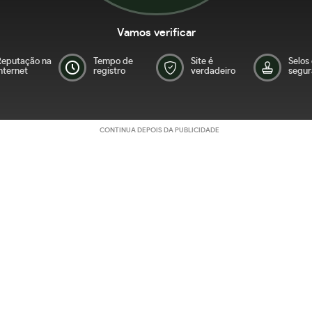
Vamos verificar
Reputação na
Tempo de
Site é
Selos
nternet
registro
verdadeiro
segur
CONTINUA DEPOIS DA PUBLICIDADE