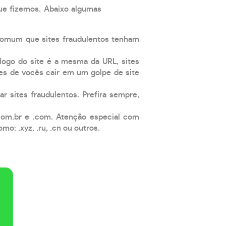
que fizemos. Abaixo algumas
comum que sites fraudulentos tenham
 logo do site é a mesma da URL, sites
es de vocês cair em um golpe de site
ar sites fraudulentos. Prefira sempre,
com.br e .com. Atenção especial com
: .xyz, .ru, .cn ou outros.