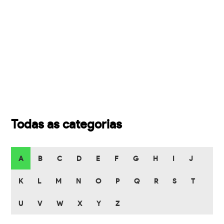
Todas as categorias
A
B
C
D
E
F
G
H
I
J
K
L
M
N
O
P
Q
R
S
T
U
V
W
X
Y
Z