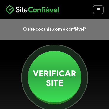
O site
coothis.com
é confiável?
VERIFICAR
SITE