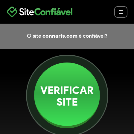
O site
connaris.com
é confiável?
VERIFICAR
SITE