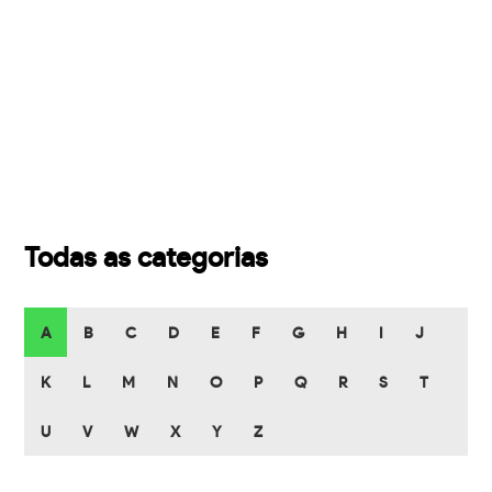
Todas as categorias
A
B
C
D
E
F
G
H
I
J
K
L
M
N
O
P
Q
R
S
T
U
V
W
X
Y
Z