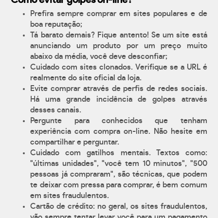
Como evitar golpes on-line?
Prefira sempre comprar em sites populares e de
boa reputação;
Tá barato demais? Fique antento! Se um site está
anunciando um produto por um preço muito
abaixo da média, você deve desconfiar;
Cuidado com sites clonados. Verifique se a URL é
realmente do site oficial da loja.
Evite comprar através de perfis de redes sociais.
Há uma grande incidência de golpes através
desses canais.
Pergunte para conhecidos que tenham
experiência com compra on-line. Não hesite em
compartilhar e perguntar.
Cuidado com gatilhos mentais. Textos como:
"últimas unidades", "você tem 10 minutos", "500
pessoas já compraram", são técnicas, que podem
te deixar com pressa para comprar, é bem comum
em sites fraudulentos.
Cartão de crédito: no geral, os sites fraudulentos,
vão sempre tentar levar você para um pagamento