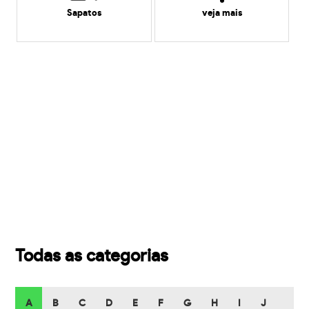
Sapatos
veja mais
Todas as categorias
A
B
C
D
E
F
G
H
I
J