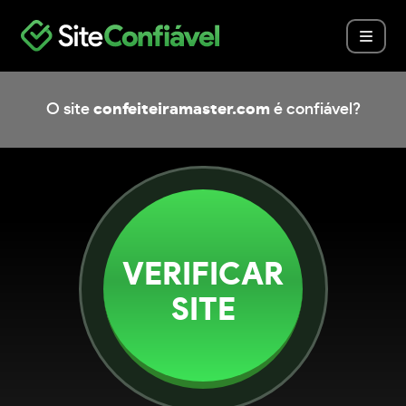
O site
confeiteiramaster.com
é confiável?
VERIFICAR
SITE