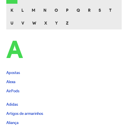
K
L
M
N
O
P
Q
R
S
T
U
V
W
X
Y
Z
A
Apostas
Alexa
AirPods
Adidas
Artigos de armarinhos
Aliança