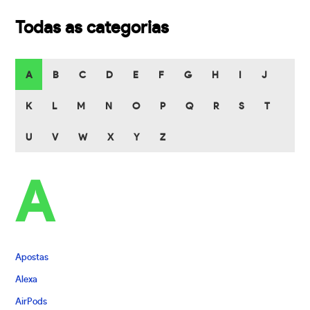
Todas as categorias
A
B
C
D
E
F
G
H
I
J
K
L
M
N
O
P
Q
R
S
T
U
V
W
X
Y
Z
A
Apostas
Alexa
AirPods