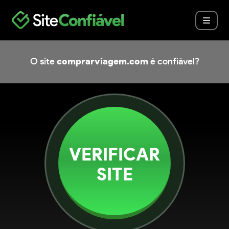
O site
comprarviagem.com
é confiável?
VERIFICAR
SITE