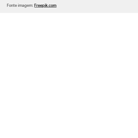
Fonte imagem:
Freepik.com